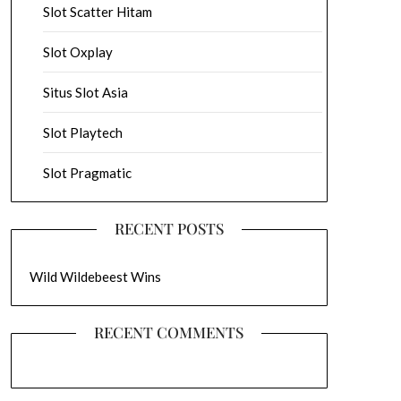
Slot Scatter Hitam
Slot Oxplay
Situs Slot Asia
Slot Playtech
Slot Pragmatic
RECENT POSTS
Wild Wildebeest Wins
RECENT COMMENTS