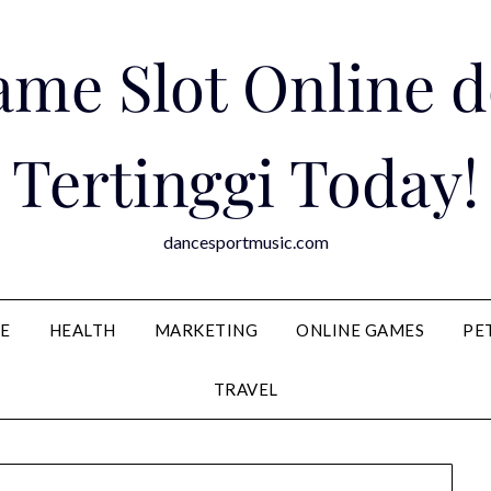
Game Slot Online 
Tertinggi Today!
dancesportmusic.com
E
HEALTH
MARKETING
ONLINE GAMES
PE
TRAVEL