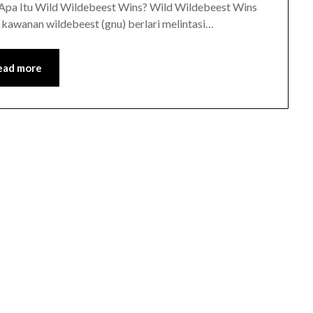
Apa Itu Wild Wildebeest Wins? Wild Wildebeest Wins
 kawanan wildebeest (gnu) berlari melintasi…
ead more