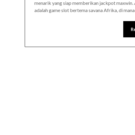
menarik yang siap memberikan jackpot maxwin. 
adalah game slot bertema savana Afrika, di mana
R