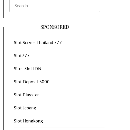
SEARCH
FOR:
SPONSORED
Slot Server Thailand 777
Slot777
Situs Slot IDN
Slot Deposit 5000
Slot Playstar
Slot Jepang
Slot Hongkong