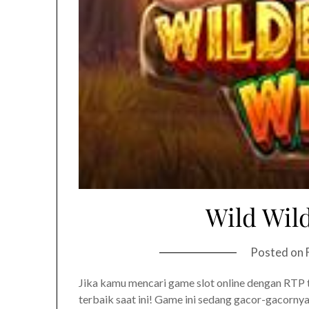
Wild Wil
Posted on
Jika kamu mencari game slot online dengan RTP t
terbaik saat ini! Game ini sedang gacor-gacorny